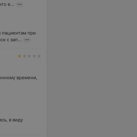
то е...
пациентам при

к с зап...
енному времени, 
ь, в виду 