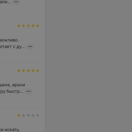
ли...
ежливо.

ает с ду...
ене, врачи 
у быстр...
 искать, 