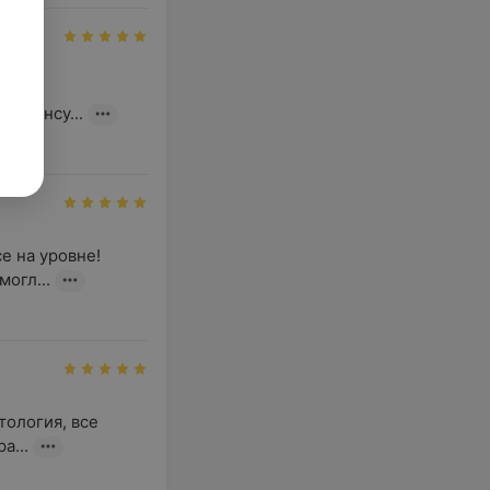
олго 
, консу...
на уровне!  
огл...
ология, все 
а...