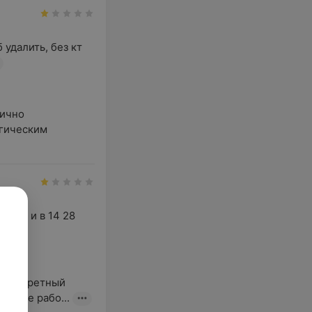
удалить, без кт 
ично 
гическим 
3 00 и в 14 28 
 конкретный 
ач не рабо...