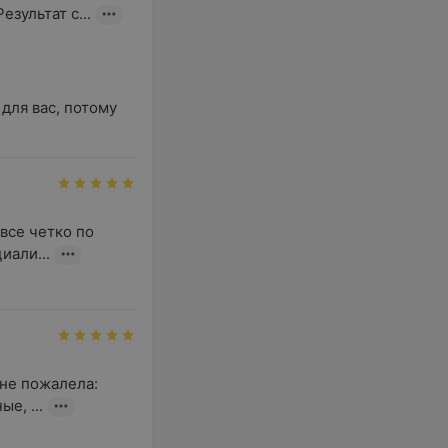
зультат с...
для вас, потому 
се четко по 
иали...
не пожалела: 
е, ...