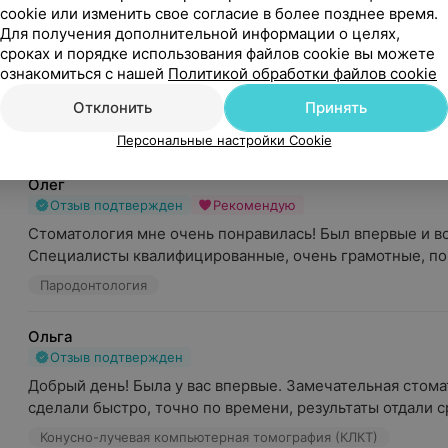
cookie или изменить свое согласие в более позднее время.
Оксана
Для получения дополнительной информации о целях,
сроках и порядке использования файлов cookie вы можете
Отзыв подтвержден
Рекомендую
ознакомиться с нашей
Политикой обработки файлов cookie
По рекомендации очень хотела попасть к врачу Мороз, д
записывалась , но все же получилось. Врач очень хорошая
Отклонить
Принять
Консультация врача
Персональные настройки Cookie
Олег
Отзыв подтвержден
Рекомендую
Стоматология мне очень понравилась! Был впервые и все 
Специалисты квалифицированные, очень грамотные, пом
Пародонтология
Ольга
Отзыв подтвержден
Добрый день! Была у вас впервые. Замечательная стомат
сделали быстро, точно по времени, результаты отдали ср
Конусно-лучевая компьютерная томография (КЛКТ)