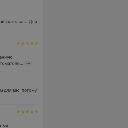
анную 
томатоло...
 для вас, потому 
емя. 