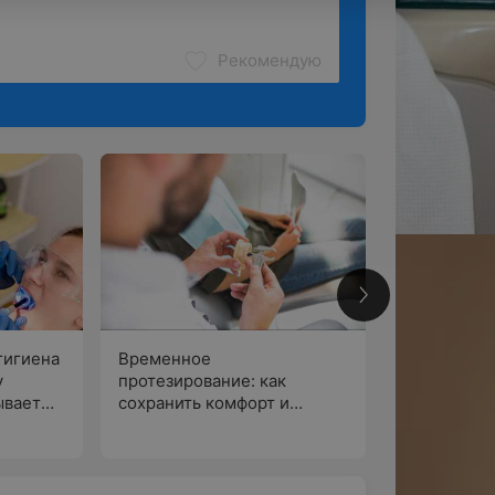
Рекомендую
7
гигиена
Временное
у
протезирование: как
ывает
сохранить комфорт и
По
уверенность во время
лечения