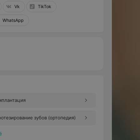
Vk
TikTok
WhatsApp
мплантация
отезирование зубов (ортопедия)
ё