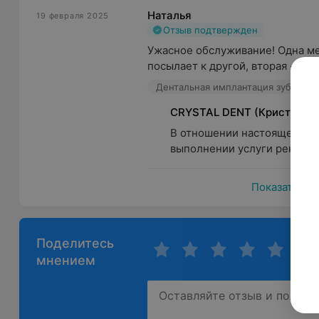
Наталья
19 февраля 2025
Отзыв подтвержден
Ужасное обслуживание! Одна мед
посылает к другой, вторая - посы
Дентальная имплантация зубов
CRYSTAL DENT (Кристал Де
В отношении настоящего отз
выполнении услуги рентгено
Показать ещ
Поделитесь
мнением