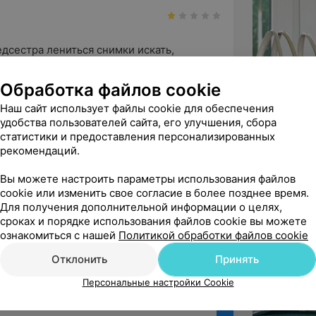
сестра лениться снимки искать, 
лает к первой, потому что е...
Обработка файлов cookie
Наш сайт использует файлы cookie для обеспечения
нт)
удобства пользователей сайта, его улучшения, сбора
ыва поясняем, что всем пациентам при

статистики и предоставления персонализированных
диагностики (КЛКТ), диск с зап...
рекомендаций.
Вы можете настроить параметры использования файлов
ё
cookie или изменить свое согласие в более позднее время.
Для получения дополнительной информации о целях,
сроках и порядке использования файлов cookie вы можете
ознакомиться с нашей
Политикой обработки файлов cookie
Отклонить
Принять
Персональные настройки Cookie