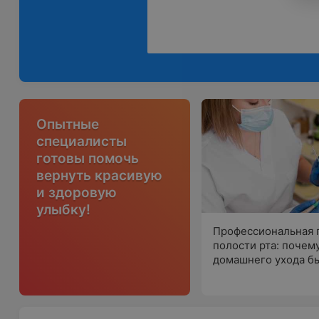
Опытные
специалисты
готовы помочь
вернуть красивую
и здоровую
улыбку!
Профессиональная 
полости рта: почем
домашнего ухода б
недостаточно