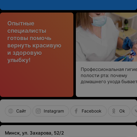
Опытные
специалисты
готовы помочь
вернуть красивую
и здоровую
улыбку!
Профессиональная гиги
полости рта: почему
домашнего ухода бывае
недостаточно
Сайт
Instagram
Facebook
Ok
Минск, ул. Захарова, 52/2