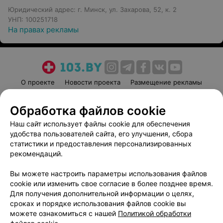
Юридический адрес: г. Минск, ул. Захарова, 52, к. 2
УНП: 100251718
На правах рекламы
О проекте
Новости проекта
Размещение рекламы
Медицинский маркетинг
Публичный договор
Обработка файлов cookie
Пользовательское соглашение
Способы оплаты
Наш сайт использует файлы cookie для обеспечения
Вакансии
Партнеры
удобства пользователей сайта, его улучшения, сбора
Написать руководителю 103.by
статистики и предоставления персонализированных
Написать в поддержку
рекомендаций.
Персональные настройки cookie
Вы можете настроить параметры использования файлов
Обработка персональных данных
cookie или изменить свое согласие в более позднее время.
Для получения дополнительной информации о целях,
сроках и порядке использования файлов cookie вы
можете ознакомиться с нашей
Политикой обработки